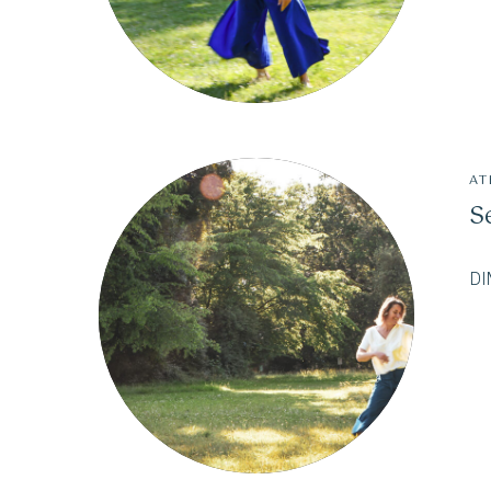
AT
S
DI