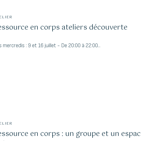
ELIER
essource en corps ateliers découverte
le
 mercredis : 9 et 16 juillet - De 20:00 à 22:00...
bility to
ely changes the
.
ELIER
essource en corps : un groupe et un espa