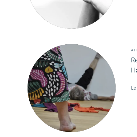
AT
R
H
Le 