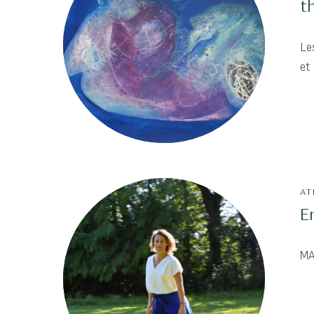
t
Le
et 
AT
E
MA