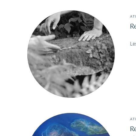
AT
R
Schedu
Les
a Class
The success of Yoga does not lie in the a
perform postures but in how it positiv
way we live our life and our relationships
AT
R