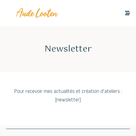
Newsletter
Pour recevoir mes actualités et création d’ateliers :
[newsletter]
Schedule a Class
The success of Yoga does not lie in the ability to perform
postures but in how it positively changes the way we live