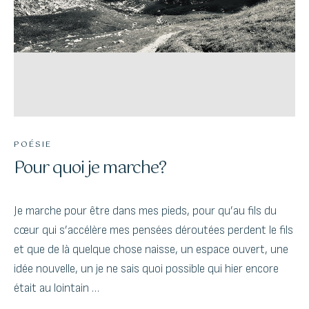
Schedule a Class
The success of Yoga does not lie in the ability to perform
POÉSIE
postures but in how it positively changes the way we live
Pour quoi je marche?
our life and our relationships.
Je marche pour être dans mes pieds, pour qu’au fils du
cœur qui s’accélère mes pensées déroutées perdent le fils
et que de là quelque chose naisse, un espace ouvert, une
idée nouvelle, un je ne sais quoi possible qui hier encore
était au lointain …