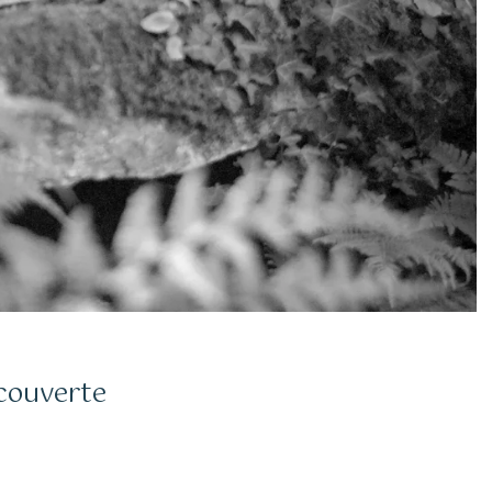
bility to
ely changes the
.
écouverte