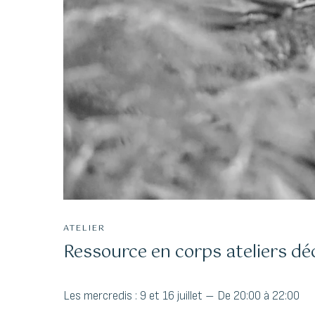
The success of Yoga does not lie in the a
perform postures but in how it positiv
way we live our life and our relationships
ATELIER
Ressource en corps ateliers d
Les mercredis : 9 et 16 juillet – De 20:00 à 22:00